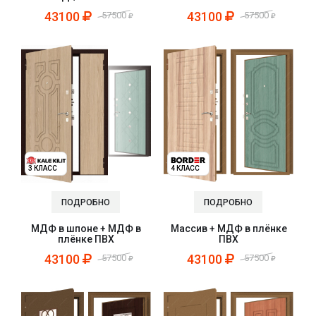
43100
43100
57500
57500
3 КЛАСС
4 КЛАСС
ПОДРОБНО
ПОДРОБНО
Массив + МДФ в плёнке
МДФ в шпоне + МДФ в
ПВХ
плёнке ПВХ
43100
43100
57500
57500