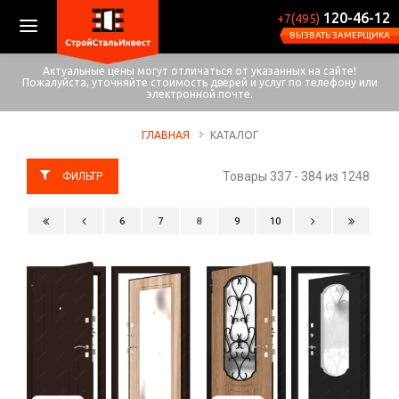
120-46-12
+7(495)
ВЫЗВАТЬ ЗАМЕРЩИКА
Актуальные цены могут отличаться от указанных на сайте!
Пожалуйста, уточняйте стоимость дверей и услуг по телефону или
электронной почте.
ГЛАВНАЯ
КАТАЛОГ
Товары 337 - 384 из 1248
6
7
8
9
10