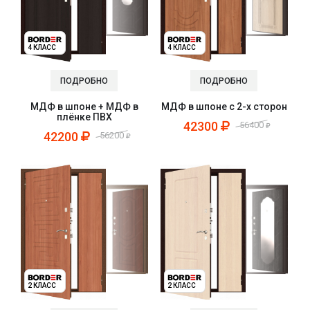
4 КЛАСС
4 КЛАСС
ПОДРОБНО
ПОДРОБНО
МДФ в шпоне + МДФ в
МДФ в шпоне с 2-х сторон
плёнке ПВХ
42300
56400
42200
56200
2 КЛАСС
2 КЛАСС