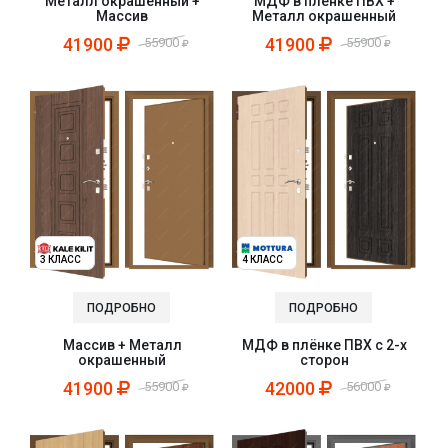
Металл окрашенный +
МДФ в плёнке ПВХ +
Массив
Металл окрашенный
41900
41900
55900
55900
3 КЛАСС
4 КЛАСС
ПОДРОБНО
ПОДРОБНО
Массив + Металл
МДФ в плёнке ПВХ с 2-х
окрашенный
сторон
41900
42000
55900
56000