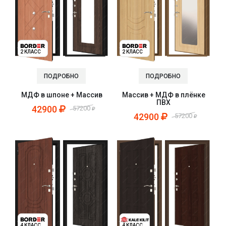
2 КЛАСС
2 КЛАСС
ПОДРОБНО
ПОДРОБНО
МДФ в шпоне + Массив
Массив + МДФ в плёнке
ПВХ
42900
57200
42900
57200
4 КЛАСС
4 КЛАСС