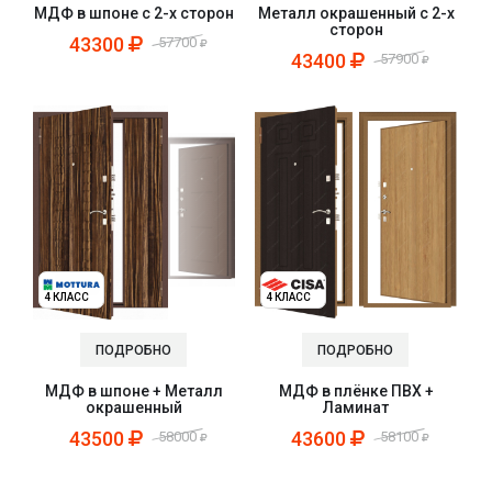
Металл окрашенный с 2-х
МДФ в шпоне с 2-х сторон
сторон
43300
57700
43400
57900
4 КЛАСС
4 КЛАСС
ПОДРОБНО
ПОДРОБНО
МДФ в плёнке ПВХ +
МДФ в шпоне + Металл
Ламинат
окрашенный
43600
43500
58100
58000