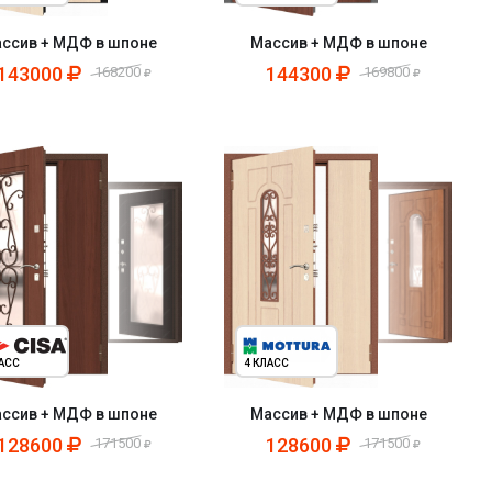
ссив + МДФ в шпоне
Массив + МДФ в шпоне
143000
144300
168200
169800
ЛАСС
4 КЛАСС
ссив + МДФ в шпоне
Массив + МДФ в шпоне
128600
128600
171500
171500