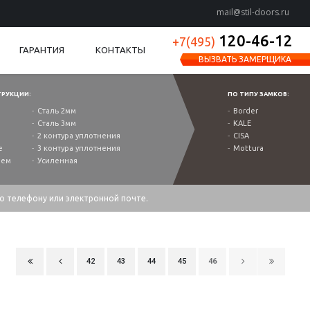
mail@stil-doors.ru
120-46-12
+7(495)
ГАРАНТИЯ
КОНТАКТЫ
ВЫЗВАТЬ ЗАМЕРЩИКА
ТРУКЦИИ:
ПО ТИПУ ЗАМКОВ:
Сталь 2мм
Border
Сталь 3мм
KALE
2 контура уплотнения
CISA
е
3 контура уплотнения
Mottura
ием
Усиленная
по телефону или электронной почте.
42
43
44
45
46