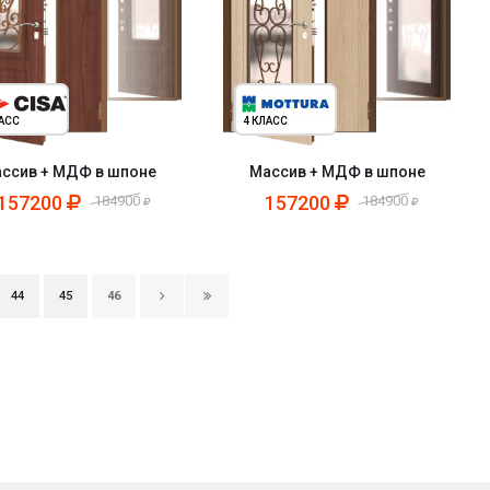
ЛАСС
4 КЛАСС
ссив + МДФ в шпоне
Массив + МДФ в шпоне
157200
157200
184900
184900
44
45
46