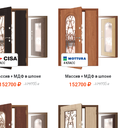
ЛАСС
4 КЛАСС
ссив + МДФ в шпоне
Массив + МДФ в шпоне
152700
152700
179700
179700