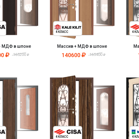
4 КЛАСС
4 К
+ МДФ в шпоне
Массив + МДФ в шпоне
Ма
00
140600
165200
165400
4 КЛАСС
4 К