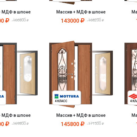
+ МДФ в шпоне
Массив + МДФ в шпоне
Ма
00
143000
166800
168200
4 КЛАСС
4 К
+ МДФ в шпоне
Массив + МДФ в шпоне
Ма
00
145800
169800
171500