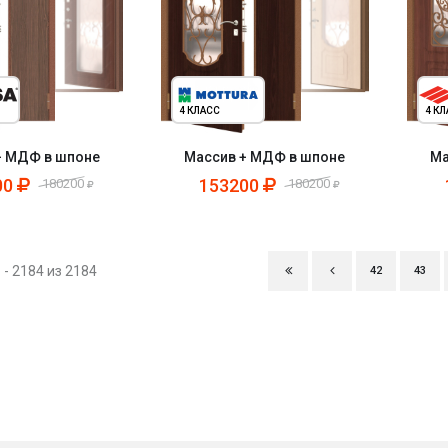
4 КЛАСС
4 К
+ МДФ в шпоне
Массив + МДФ в шпоне
Ма
00
153200
180200
180200
- 2184 из 2184
42
43