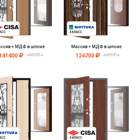
ЛАСС
4 КЛАСС
ссив + МДФ в шпоне
Массив + МДФ в шпоне
141400
124700
166300
166300
ЛАСС
4 КЛАСС