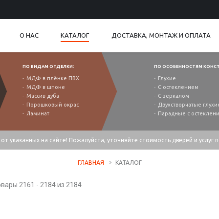
О НАС
КАТАЛОГ
ДОСТАВКА, МОНТАЖ И ОПЛАТА
ПО ВИДАМ ОТДЕЛКИ:
ПО ОСОБЕННОСТЯМ КОНС
МДФ в плёнке ПВХ
Глухие
МДФ в шпоне
С остеклением
Массив дуба
С зеркалом
Порошковый окрас
Двухстворчатые глухи
Ламинат
Парадные с остеклен
от указанных на сайте! Пожалуйста, уточняйте стоимость дверей и услуг 
ГЛАВНАЯ
КАТАЛОГ
вары 2161 - 2184 из 2184