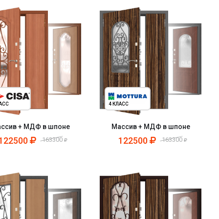
ЛАСС
4 КЛАСС
ссив + МДФ в шпоне
Массив + МДФ в шпоне
122500
122500
163300
163300