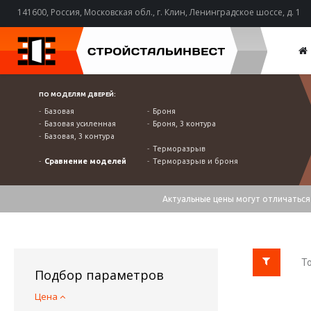
141600, Россия, Московская обл., г. Клин, Ленинградское шоссе, д. 1
ПО МОДЕЛЯМ ДВЕРЕЙ:
Базовая
Броня
Базовая усиленная
Броня, 3 контура
Базовая, 3 контура
Терморазрыв
Сравнение моделей
Терморазрыв и броня
Актуальные цены могут отличаться 
То
Подбор параметров
Цена