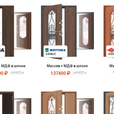
4 КЛАСС
4 К
+ МДФ в шпоне
Массив + МДФ в шпоне
Ма
00
137400
161600
161600