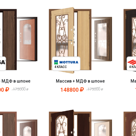
4 КЛАСС
4 К
+ МДФ в шпоне
Массив + МДФ в шпоне
Ма
00
148800
175000
175000