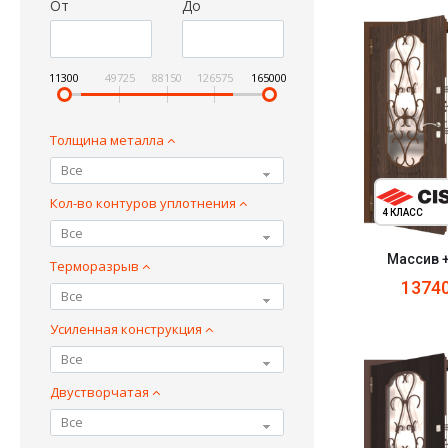
От
До
11300
49725
88150
126575
165000
Толщина металла
Все
Кол-во контуров уплотнения
4 КЛАСС
Все
Массив 
Терморазрыв
1374
Все
Усиленная конструкция
Все
Двустворчатая
Все