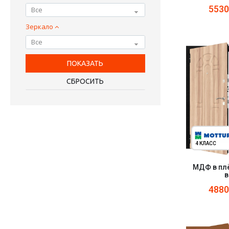
553
Все
Зеркало
Все
4 КЛАСС
МДФ в пл
в
488