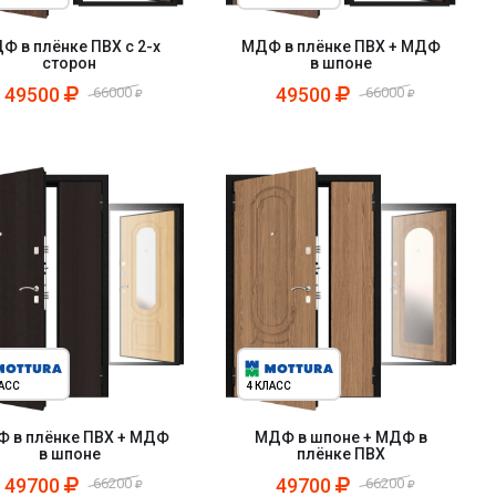
Ф в плёнке ПВХ с 2-х
МДФ в плёнке ПВХ + МДФ
сторон
в шпоне
49500
49500
66000
66000
ЛАСС
4 КЛАСС
 в плёнке ПВХ + МДФ
МДФ в шпоне + МДФ в
в шпоне
плёнке ПВХ
49700
49700
66200
66200