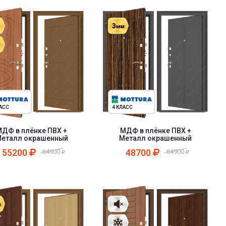
ЛАСС
4 КЛАСС
ДФ в плёнке ПВХ +
МДФ в плёнке ПВХ +
еталл окрашенный
Металл окрашенный
55200
48700
64900
64900