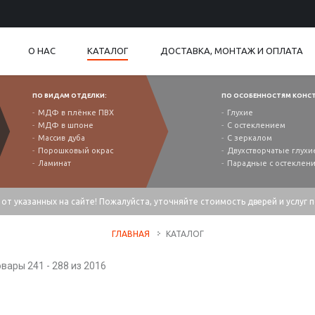
О НАС
КАТАЛОГ
ДОСТАВКА, МОНТАЖ И ОПЛАТА
ПО ВИДАМ ОТДЕЛКИ:
ПО ОСОБЕННОСТЯМ КОНС
МДФ в плёнке ПВХ
Глухие
МДФ в шпоне
С остеклением
Массив дуба
С зеркалом
Порошковый окрас
Двухстворчатые глухи
Ламинат
Парадные с остеклен
от указанных на сайте! Пожалуйста, уточняйте стоимость дверей и услуг 
ГЛАВНАЯ
КАТАЛОГ
вары 241 - 288 из 2016