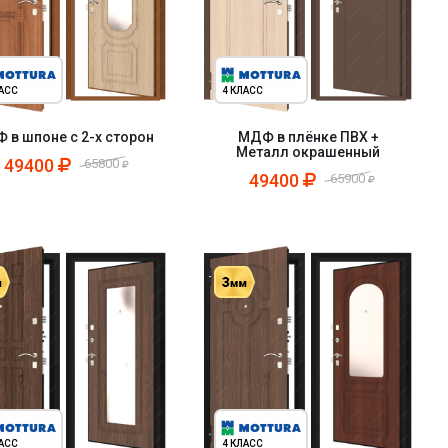
ЛАСС
4 КЛАСС
 в шпоне с 2-х сторон
МДФ в плёнке ПВХ +
Металл окрашенный
49400
65800
49400
65900
ЛАСС
4 КЛАСС