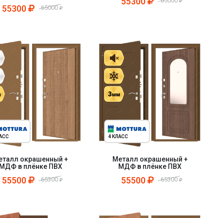
55300
65000
55300
65000
ЛАСС
4 КЛАСС
еталл окрашенный +
Металл окрашенный +
МДФ в плёнке ПВХ
МДФ в плёнке ПВХ
55500
55500
65300
65300