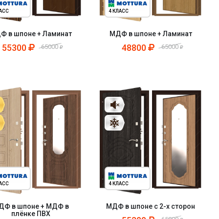
ЛАСС
4 КЛАСС
Ф в шпоне + Ламинат
МДФ в шпоне + Ламинат
55300
48800
65000
65000
ЛАСС
4 КЛАСС
ДФ в шпоне + МДФ в
МДФ в шпоне с 2-х сторон
плёнке ПВХ