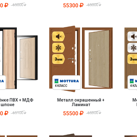
00
55300
65000
65000
4 КЛАСС
4 К
ёнке ПВХ + МДФ
Металл окрашенный +
М
 шпоне
Ламинат
00
55500
65100
65300