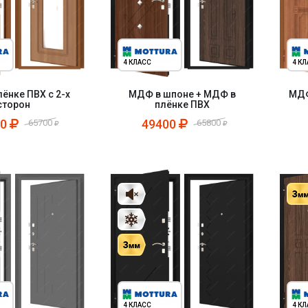
4 КЛАСС
4 К
ёнке ПВХ с 2-х
МДФ в шпоне + МДФ в
МДФ
сторон
плёнке ПВХ
00
49400
65700
65800
4 КЛАСС
4 К