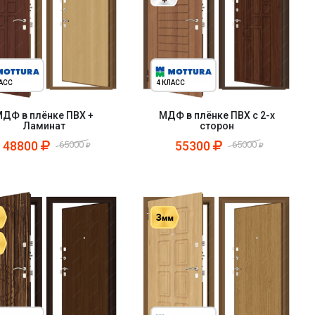
ЛАСС
4 КЛАСС
ДФ в плёнке ПВХ +
МДФ в плёнке ПВХ с 2-х
Ламинат
сторон
48800
55300
65000
65000