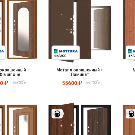
4 КЛАСС
4 К
окрашенный +
Металл окрашенный +
М
 в шпоне
Ламинат
00
55600
65300
65400