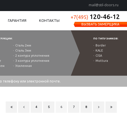
mail@stil-doors.ru
120-46-12
+7(495)
ГАРАНТИЯ
КОНТАКТЫ
ВЫЗВАТЬ ЗАМЕРЩИКА
ТРУКЦИИ:
ПО ТИПУ ЗАМКОВ:
Сталь 2мм
Border
Сталь 3мм
KALE
2 контура уплотнения
CISA
е
3 контура уплотнения
Mottura
ием
Усиленная
по телефону или электронной почте.
4
5
6
7
8