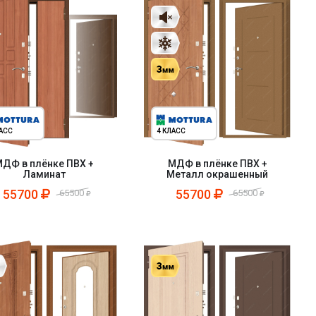
ЛАСС
4 КЛАСС
ДФ в плёнке ПВХ +
МДФ в плёнке ПВХ +
Ламинат
Металл окрашенный
55700
55700
65500
65500