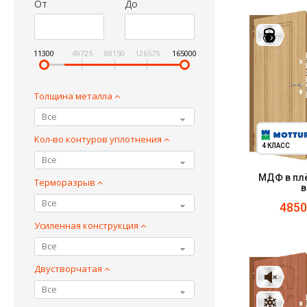
От
До
11300
49725
88150
126575
165000
Толщина металла
Все
Кол-во контуров уплотнения
4 КЛАСС
Все
МДФ в пл
Терморазрыв
в
Все
485
Усиленная конструкция
Все
Двустворчатая
Все