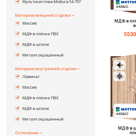
Мультисистема Mottura 54.797
4 КЛАСС
Материал внешней отделки
МДФ в пл
Массив
в
МДФ в плёнке ПВХ
553
МДФ в шпоне
Металл окрашенный
Материал внутренней отделки
Ламинат
Массив
МДФ в плёнке ПВХ
МДФ в шпоне
4 КЛАСС
Металл окрашенный
МДФ в ш
Остекление
пл