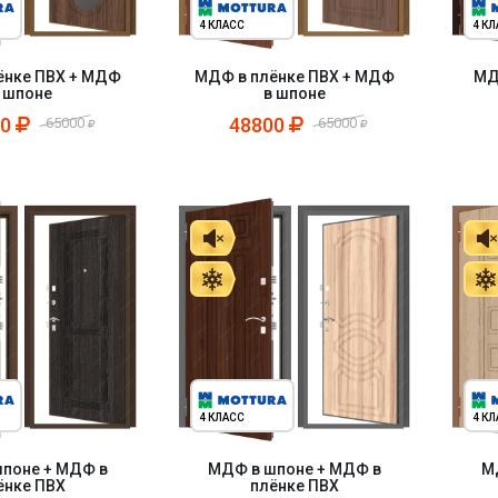
4 КЛАСС
4 К
ёнке ПВХ + МДФ
МДФ в плёнке ПВХ + МДФ
МД
 шпоне
в шпоне
00
48800
65000
65000
4 КЛАСС
4 К
поне + МДФ в
МДФ в шпоне + МДФ в
М
ёнке ПВХ
плёнке ПВХ