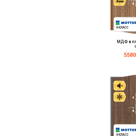
4 КЛАСС
МДФ в пл
558
4 КЛАСС