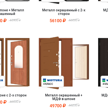
поне + Металл
Металл окрашенный с 2-х
МД
рашенный
сторон
00
56100
65900
66000
4 КЛАСС
4 К
не с 2-х сторон
Металл окрашенный +
МДФ
МДФ в шпоне
00
66000
49700
66200