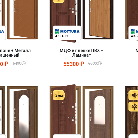
4 КЛАСС
4 К
поне + Металл
МДФ в плёнке ПВХ +
М
рашенный
Ламинат
00
55300
64900
65000