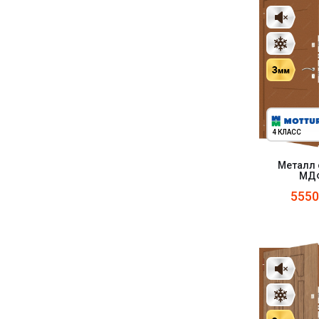
4 КЛАСС
Металл 
МДФ
555