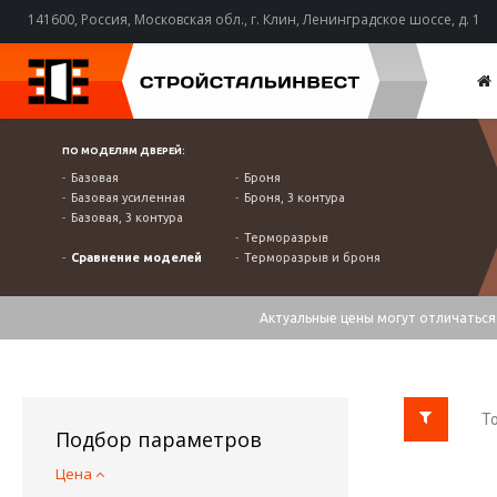
141600, Россия, Московская обл., г. Клин, Ленинградское шоссе, д. 1
ПО МОДЕЛЯМ ДВЕРЕЙ:
Базовая
Броня
Базовая усиленная
Броня, 3 контура
Базовая, 3 контура
Терморазрыв
Сравнение моделей
Терморазрыв и броня
Актуальные цены могут отличаться 
То
Подбор параметров
Цена