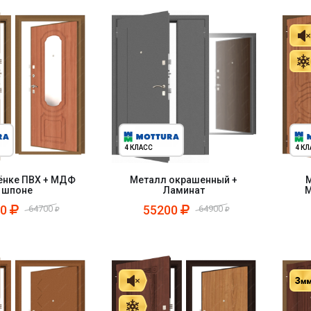
4 КЛАСС
4 К
ёнке ПВХ + МДФ
Металл окрашенный +
М
 шпоне
Ламинат
М
00
55200
64700
64900