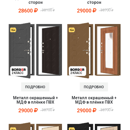
сторон
сторон
28600
29000
38100
38700
2 КЛАСС
2 КЛАСС
ПОДРОБНО
ПОДРОБНО
Металл окрашенный +
Металл окрашенный +
МДФ в плёнке ПВХ
МДФ в плёнке ПВХ
29000
29000
38700
38700