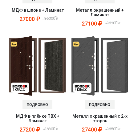
МДФ в шпоне + Ламинат
Металл окрашенный +
Ламинат
27000
36000
27100
36100
4 КЛАСС
4 КЛАСС
ПОДРОБНО
ПОДРОБНО
МДФ в плёнке ПВХ +
Металл окрашенный с 2-х
Ламинат
сторон
27200
27400
36300
36500