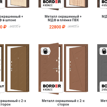
4 КЛАСС
4 К
окрашенный +
Металл окрашенный +
МД
 в шпоне
МДФ в плёнке ПВХ
00
22800
30200
30400
4 КЛАСС
2 К
рашенный с 2-х
Металл окрашенный с 2-х
Мет
сторон
сторон