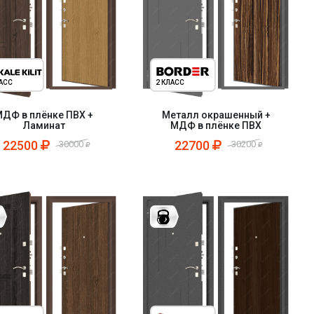
ЛАСС
2 КЛАСС
ДФ в плёнке ПВХ +
Металл окрашенный +
Ламинат
МДФ в плёнке ПВХ
22500
22700
30000
30200