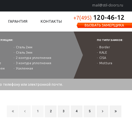
mail@stil-doors.ru
120-46-12
+7(495)
ГАРАНТИЯ
КОНТАКТЫ
ВЫЗВАТЬ ЗАМЕРЩИКА
ТРУКЦИИ:
ПО ТИПУ ЗАМКОВ:
Сталь 2мм
Border
Сталь 3мм
KALE
2 контура уплотнения
CISA
е
3 контура уплотнения
Mottura
ием
Усиленная
по телефону или электронной почте.
1
2
3
4
5