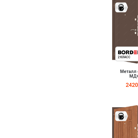
2 КЛАСС
Металл 
МДФ
242