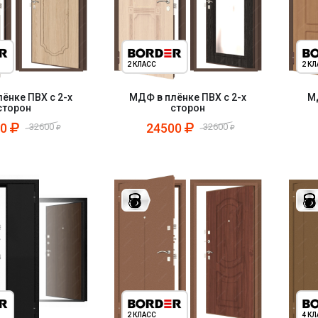
2 КЛАСС
2 К
ёнке ПВХ с 2-х
МДФ в плёнке ПВХ с 2-х
М
сторон
сторон
00
24500
32600
32600
2 КЛАСС
4 К