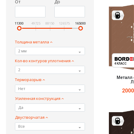
От
До
11300
49725
88150
126575
165000
Толщина металла
2 мм
Кол-во контуров уплотнения
4 КЛАСС
2
Металл 
Терморазрыв
Л
Нет
200
Усиленная конструкция
Да
Двустворчатая
Все