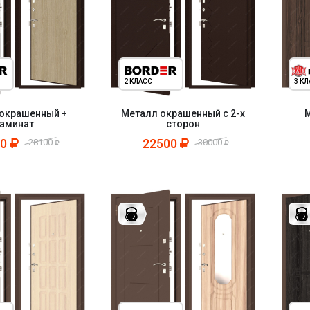
2 КЛАСС
3 К
окрашенный +
Металл окрашенный с 2-х
М
аминат
сторон
00
22500
28100
30000