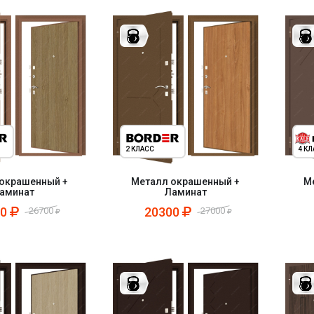
2 КЛАСС
4 К
окрашенный +
Металл окрашенный +
М
аминат
Ламинат
00
20300
26700
27000