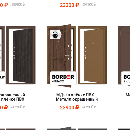
00
23300
30900
31100
4 КЛАСС
2 К
окрашенный +
МДФ в плёнке ПВХ +
М
 плёнке ПВХ
Металл окрашенный
00
23900
31700
31900