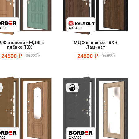
ЛАСС
4 КЛАСС
ДФ в шпоне + МДФ в
МДФ в плёнке ПВХ +
плёнке ПВХ
Ламинат
24500
24600
32600
32800
ЛАСС
2 КЛАСС