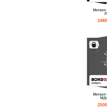
Металл 
Л
248
2 КЛАСС
Металл 
МДФ
250