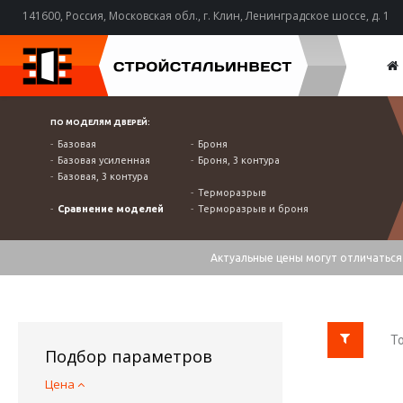
141600, Россия, Московская обл., г. Клин, Ленинградское шоссе, д. 1
ПО МОДЕЛЯМ ДВЕРЕЙ:
Базовая
Броня
Базовая усиленная
Броня, 3 контура
Базовая, 3 контура
Терморазрыв
Сравнение моделей
Терморазрыв и броня
Актуальные цены могут отличаться 
То
Подбор параметров
Цена