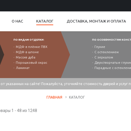
О НАС
КАТАЛОГ
ДОСТАВКА, МОНТАЖ И ОПЛАТА
ПО ВИДАМ ОТДЕЛКИ:
ПО ОСОБЕННОСТЯМ КОНС
МДФ в плёнке ПВХ
Глухие
МДФ в шпоне
С остеклением
Массив дуба
С зеркалом
Порошковый окрас
Двухстворчатые глухи
Ламинат
Парадные с остеклен
от указанных на сайте! Пожалуйста, уточняйте стоимость дверей и услуг 
ГЛАВНАЯ
КАТАЛОГ
вары 1 - 48 из 1248