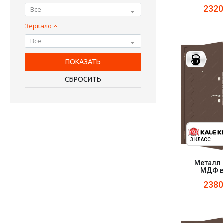
232
Все
Зеркало
Все
3 КЛАСС
Металл 
МДФ в
238