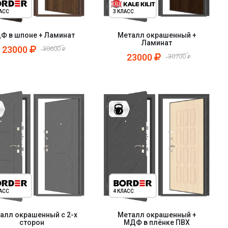
ЛАСС
3 КЛАСС
Ф в шпоне + Ламинат
Металл окрашенный +
Ламинат
23000
30600
23000
30700
ЛАСС
4 КЛАСС
алл окрашенный с 2-х
Металл окрашенный +
сторон
МДФ в плёнке ПВХ