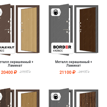
ЛАСС
4 КЛАСС
еталл окрашенный +
Металл окрашенный +
Ламинат
Ламинат
20400
21100
27200
28100