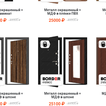
окрашенный +
Металл окрашенный +
М
аминат
МДФ в плёнке ПВХ
00
25000
33000
33300
4 КЛАСС
2 К
окрашенный +
Металл окрашенный +
МД
 в шпоне
МДФ в шпоне
00
25100
33300
33500