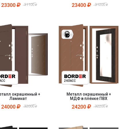
23300
23400
31100
31200
ЛАСС
2 КЛАСС
еталл окрашенный +
Металл окрашенный +
Ламинат
МДФ в плёнке ПВХ
24000
24200
32000
32200