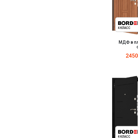
4 КЛАСС
МДФ в пл
245
4 КЛАСС