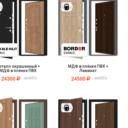
ЛАСС
2 КЛАСС
еталл окрашенный +
МДФ в плёнке ПВХ +
МДФ в плёнке ПВХ
Ламинат
24300
24500
32400
32600