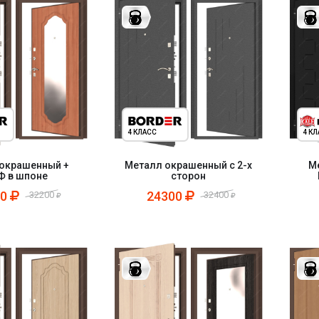
4 КЛАСС
4 К
окрашенный +
Металл окрашенный с 2-х
М
 в шпоне
сторон
00
24300
32200
32400