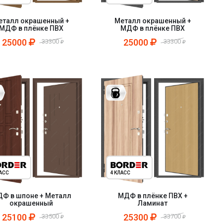
еталл окрашенный +
Металл окрашенный +
МДФ в плёнке ПВХ
МДФ в плёнке ПВХ
25000
25000
33300
33300
ЛАСС
4 КЛАСС
Ф в шпоне + Металл
МДФ в плёнке ПВХ +
окрашенный
Ламинат
25100
25300
33500
33700