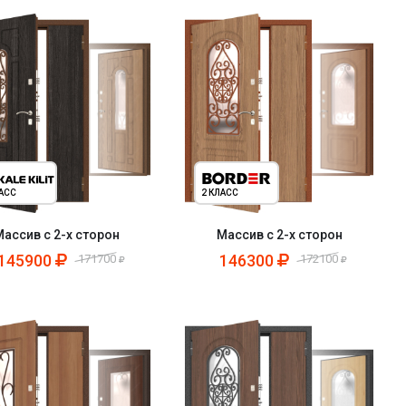
ЛАСС
2 КЛАСС
Массив с 2-х сторон
Массив с 2-х сторон
145900
146300
171700
172100