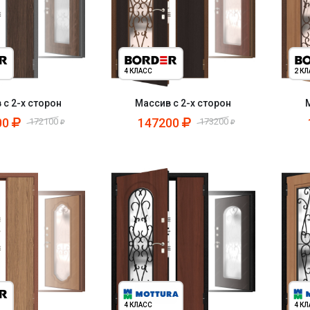
4 КЛАСС
2 К
 с 2-х сторон
Массив с 2-х сторон
00
147200
172100
173200
4 КЛАСС
4 К