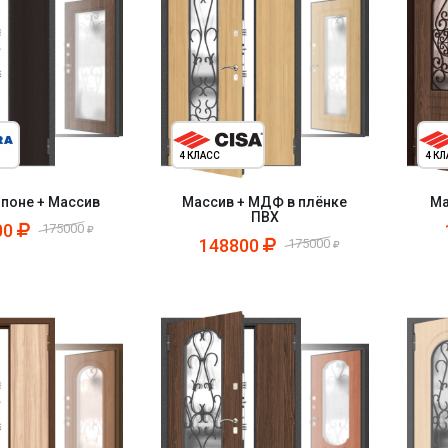
4 КЛАСС
4 К
поне + Массив
Массив + МДФ в плёнке
Ма
ПВХ
00
175000
148800
175000