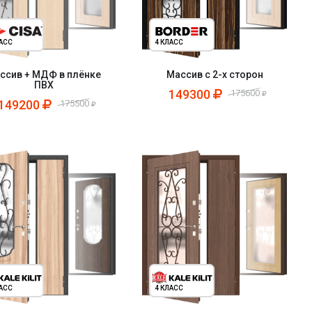
ЛАСС
4 КЛАСС
ссив + МДФ в плёнке
Массив с 2-х сторон
ПВХ
149300
175600
149200
175500
ЛАСС
4 КЛАСС