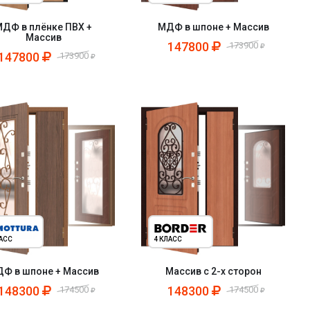
ДФ в плёнке ПВХ +
МДФ в шпоне + Массив
Массив
147800
173900
147800
173900
ЛАСС
4 КЛАСС
Ф в шпоне + Массив
Массив с 2-х сторон
148300
148300
174500
174500