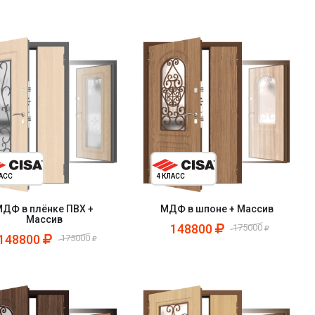
ЛАСС
4 КЛАСС
ДФ в плёнке ПВХ +
МДФ в шпоне + Массив
Массив
148800
175000
148800
175000