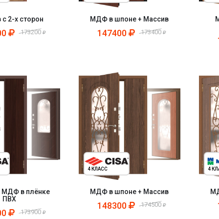
 с 2-х сторон
МДФ в шпоне + Массив
М
00
147400
173200
173400
4 КЛАСС
4 К
 МДФ в плёнке
МДФ в шпоне + Массив
МД
ПВХ
148300
174500
00
173900