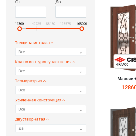
От
До
11300
49725
88150
126575
165000
Толщина металла
Все
Кол-во контуров уплотнения
4 КЛАСС
Все
Массив 
Терморазрыв
1286
Все
Усиленная конструкция
Все
Двустворчатая
Да