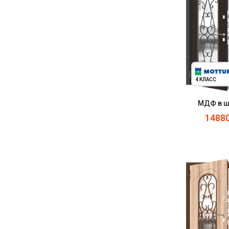
4 КЛАСС
МДФ в ш
1488