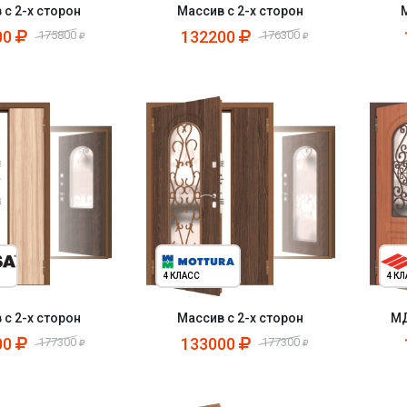
 с 2-х сторон
Массив с 2-х сторон
00
132200
175800
176300
4 КЛАСС
4 К
 с 2-х сторон
Массив с 2-х сторон
МД
00
133000
177300
177300