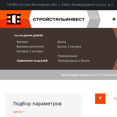
141600, Россия, Московская обл., г. Клин, Ленинградское шоссе, д. 1
ПО МОДЕЛЯМ ДВЕРЕЙ:
Базовая
Броня
Базовая усиленная
Броня, 3 контура
Базовая, 3 контура
Терморазрыв
Сравнение моделей
Терморазрыв и броня
Актуальные цены могут отличаться 
То
Подбор параметров
Цена