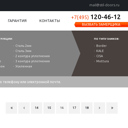
mail@stil-doors.ru
120-46-12
+7(495)
ГАРАНТИЯ
КОНТАКТЫ
ВЫЗВАТЬ ЗАМЕРЩИКА
ТРУКЦИИ:
ПО ТИПУ ЗАМКОВ:
Сталь 2мм
Border
Сталь 3мм
KALE
2 контура уплотнения
CISA
е
3 контура уплотнения
Mottura
ием
Усиленная
по телефону или электронной почте.
14
15
16
17
18