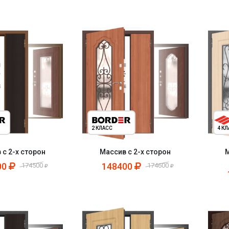
2 КЛАСС
4 К
 с 2-х сторон
Массив с 2-х сторон
М
00
148400
174500
174600