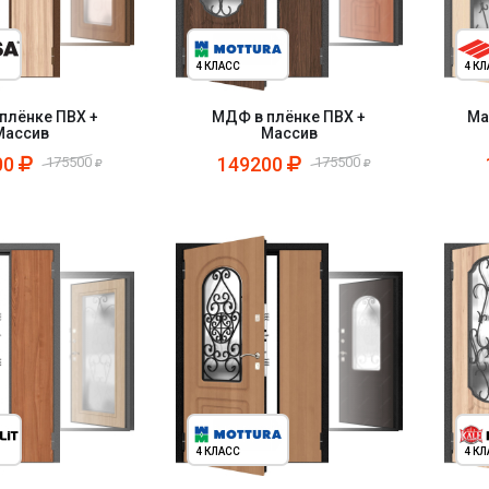
4 КЛАСС
4 К
плёнке ПВХ +
МДФ в плёнке ПВХ +
Ма
Массив
Массив
00
149200
175500
175500
4 КЛАСС
4 К