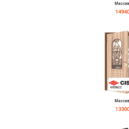
Массив
1494
4 КЛАСС
Массив
1330