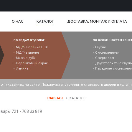
О НАС
КАТАЛОГ
ДОСТАВКА, МОНТАЖ И ОПЛАТА
ПО ВИДАМ ОТДЕЛКИ:
ПО ОСОБЕННОСТЯМ КОНС
МДФ в плёнке ПВХ
Глухие
МДФ в шпоне
С остеклением
Массив дуба
С зеркалом
Порошковый окрас
Двухстворчатые глухи
Ламинат
Парадные с остеклен
от указанных на сайте! Пожалуйста, уточняйте стоимость дверей и услуг 
ГЛАВНАЯ
КАТАЛОГ
вары 721 - 768 из 819