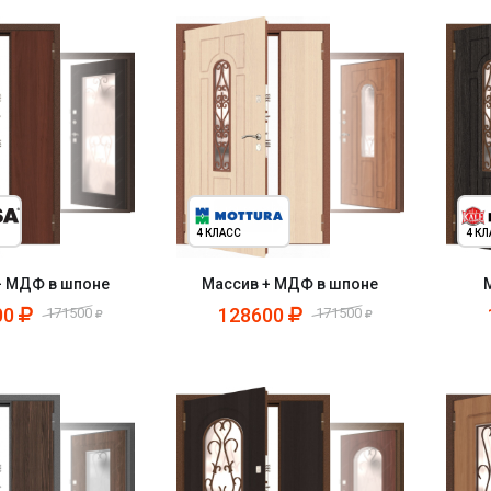
4 КЛАСС
4 К
+ МДФ в шпоне
Массив + МДФ в шпоне
00
128600
171500
171500