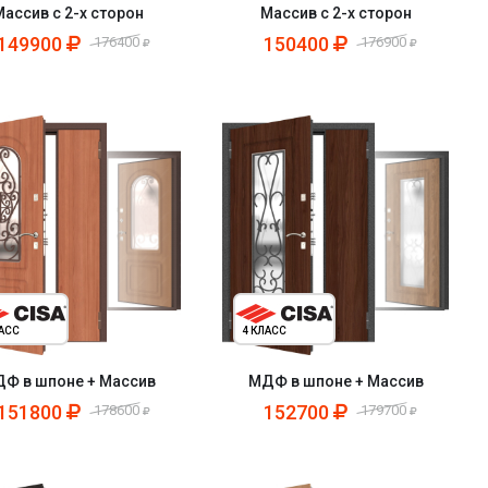
Массив с 2-х сторон
Массив с 2-х сторон
149900
150400
176400
176900
ЛАСС
4 КЛАСС
Ф в шпоне + Массив
МДФ в шпоне + Массив
151800
152700
178600
179700