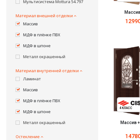
Мультисистема Mottura 54.797
Массив
Материал внешней отделки
1299
Массив
МДФ в плёнке ПВХ
МДФ в шпоне
Металл окрашенный
Материал внутренней отделки
Ламинат
Массив
МДФ в плёнке ПВХ
4 КЛАСС
МДФ в шпоне
Металл окрашенный
Массив +
1478
Остекление