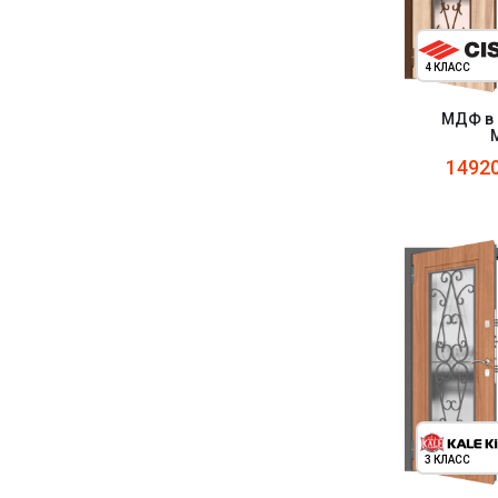
4 КЛАСС
МДФ в 
1492
3 КЛАСС