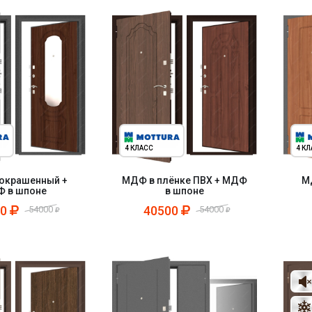
4 КЛАСС
4 К
окрашенный +
МДФ в плёнке ПВХ + МДФ
М
 в шпоне
в шпоне
00
40500
54000
54000