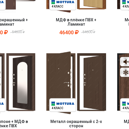
4 КЛАСС
4 К
окрашенный +
МДФ в плёнке ПВХ +
М
аминат
Ламинат
00
46400
54600
54600
4 КЛАСС
4 К
поне + МДФ в
Металл окрашенный с 2-х
МД
ёнке ПВХ
сторон