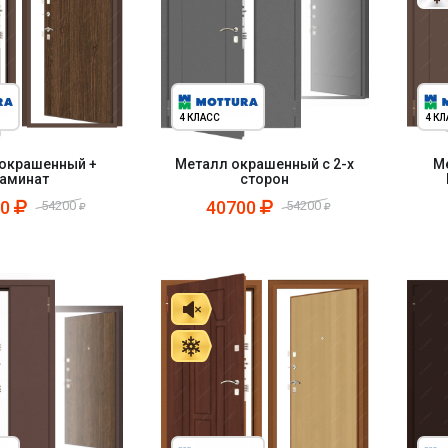
4 КЛАСС
4 К
окрашенный +
Металл окрашенный с 2-х
М
аминат
сторон
00
40700
54200
54200