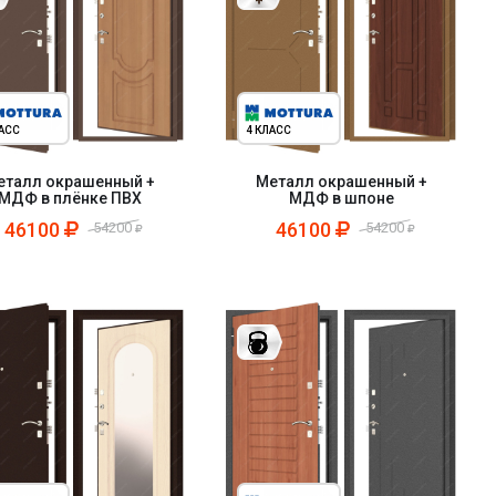
ЛАСС
4 КЛАСС
еталл окрашенный +
Металл окрашенный +
МДФ в плёнке ПВХ
МДФ в шпоне
46100
46100
54200
54200