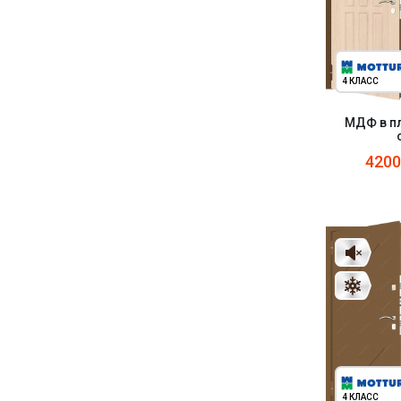
4 КЛАСС
МДФ в пл
420
4 КЛАСС