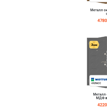
Металл ок
478
4 КЛАСС
Металл 
МДФ в
422