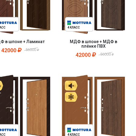
ЛАСС
4 КЛАСС
Ф в шпоне + Ламинат
МДФ в шпоне + МДФ в
плёнке ПВХ
42000
56000
42000
56000
ЛАСС
4 КЛАСС