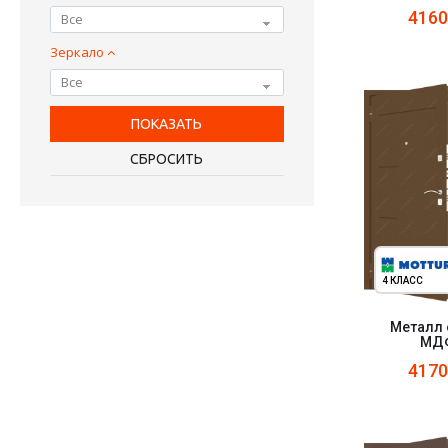
416
Все
Зеркало
Все
4 КЛАСС
Металл 
МДФ
417