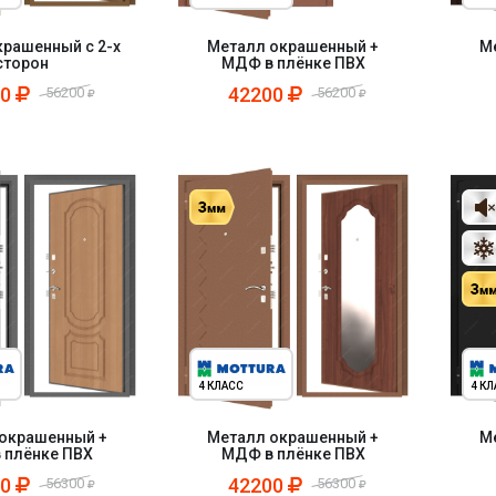
рашенный с 2-х
Металл окрашенный +
М
сторон
МДФ в плёнке ПВХ
00
42200
56200
56200
4 КЛАСС
4 К
окрашенный +
Металл окрашенный +
М
 плёнке ПВХ
МДФ в плёнке ПВХ
00
42200
56300
56300