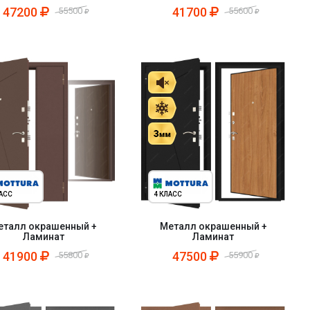
47200
41700
55500
55600
ЛАСС
4 КЛАСС
еталл окрашенный +
Металл окрашенный +
Ламинат
Ламинат
41900
47500
55800
55900