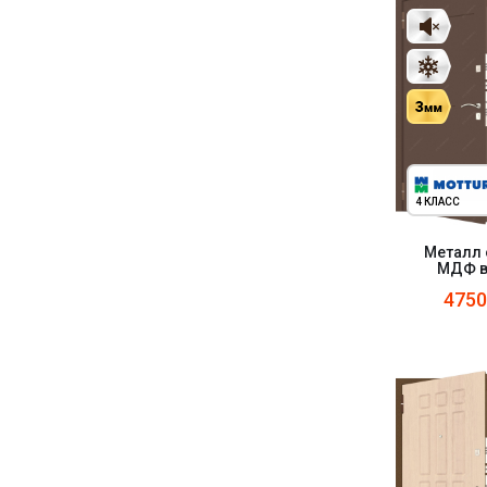
4 КЛАСС
Металл 
МДФ в
475