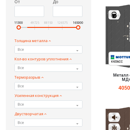
От
До
11300
49725
88150
126575
165000
Толщина металла
Все
Кол-во контуров уплотнения
4 КЛАСС
Все
Металл 
Терморазрыв
МДФ
Все
405
Усиленная конструкция
Все
Двустворчатая
Все