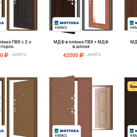
4 КЛАСС
4 К
ёнке ПВХ с 2-х
МДФ в плёнке ПВХ + МДФ
МД
сторон
в шпоне
00
42000
56000
56000
4 КЛАСС
4 К