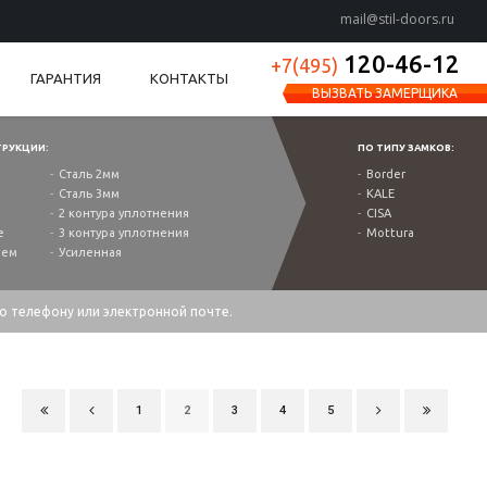
mail@stil-doors.ru
120-46-12
+7(495)
ГАРАНТИЯ
КОНТАКТЫ
ВЫЗВАТЬ ЗАМЕРЩИКА
ТРУКЦИИ:
ПО ТИПУ ЗАМКОВ:
Сталь 2мм
Border
Сталь 3мм
KALE
2 контура уплотнения
CISA
е
3 контура уплотнения
Mottura
ием
Усиленная
по телефону или электронной почте.
1
2
3
4
5