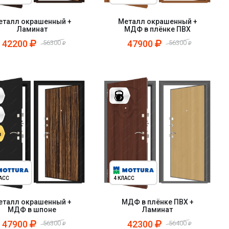
еталл окрашенный +
Металл окрашенный +
Ламинат
МДФ в плёнке ПВХ
42200
47900
56300
56300
ЛАСС
4 КЛАСС
еталл окрашенный +
МДФ в плёнке ПВХ +
МДФ в шпоне
Ламинат
47900
42300
56300
56400