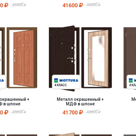
00
41600
55400
55500
4 КЛАСС
4 К
окрашенный +
Металл окрашенный +
М
 в шпоне
МДФ в шпоне
00
41700
55600
55600