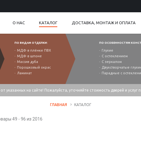
О НАС
КАТАЛОГ
ДОСТАВКА, МОНТАЖ И ОПЛАТА
ПО ВИДАМ ОТДЕЛКИ:
ПО ОСОБЕННОСТЯМ КОНС
МДФ в плёнке ПВХ
Глухие
МДФ в шпоне
С остеклением
Массив дуба
С зеркалом
Порошковый окрас
Двухстворчатые глухи
Ламинат
Парадные с остеклен
от указанных на сайте! Пожалуйста, уточняйте стоимость дверей и услуг 
ГЛАВНАЯ
КАТАЛОГ
вары 49 - 96 из 2016