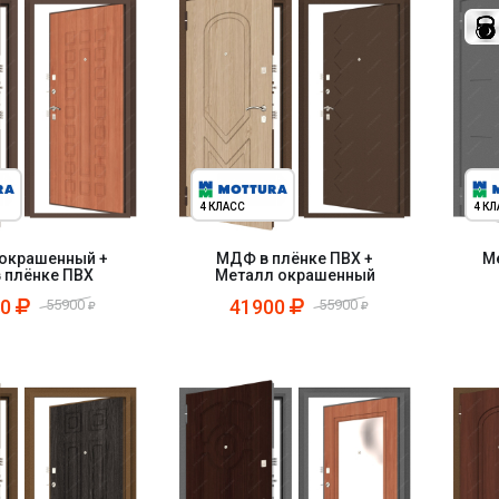
4 КЛАСС
4 К
окрашенный +
МДФ в плёнке ПВХ +
М
 плёнке ПВХ
Металл окрашенный
00
41900
55900
55900