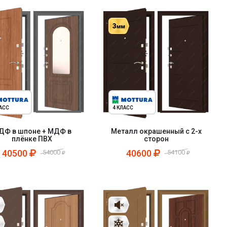
ЛАСС
4 КЛАСС
ДФ в шпоне + МДФ в
Металл окрашенный с 2-х
плёнке ПВХ
сторон
40500
40600
54000
54100