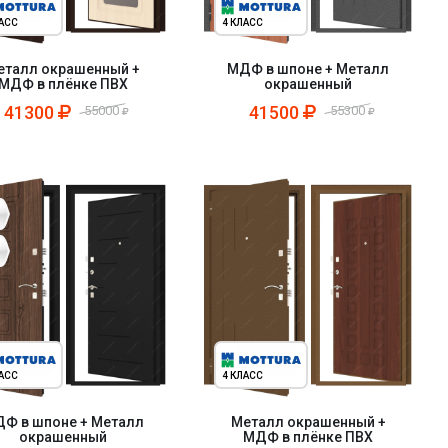
ЛАСС
4 КЛАСС
еталл окрашенный +
МДФ в шпоне + Металл
МДФ в плёнке ПВХ
окрашенный
41300
41500
55000
55300
ЛАСС
4 КЛАСС
Ф в шпоне + Металл
Металл окрашенный +
окрашенный
МДФ в плёнке ПВХ