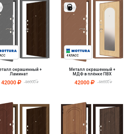
ЛАСС
4 КЛАСС
еталл окрашенный +
Металл окрашенный +
Ламинат
МДФ в плёнке ПВХ
42000
42000
56000
56000