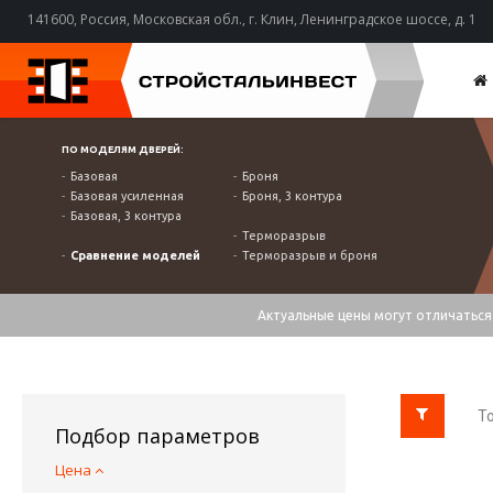
141600, Россия, Московская обл., г. Клин, Ленинградское шоссе, д. 1
ПО МОДЕЛЯМ ДВЕРЕЙ:
Базовая
Броня
Базовая усиленная
Броня, 3 контура
Базовая, 3 контура
Терморазрыв
Сравнение моделей
Терморазрыв и броня
Актуальные цены могут отличаться 
То
Подбор параметров
Цена