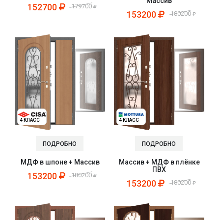
Массив
152700
179700
153200
180200
4 КЛАСС
4 КЛАСС
ПОДРОБНО
ПОДРОБНО
МДФ в шпоне + Массив
Массив + МДФ в плёнке
ПВХ
153200
180200
153200
180200